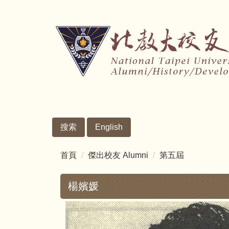
跳
到
主
要
內
容
區
搜索
English
首頁
傑出校友 Alumni
第五屆
楊嬪媛