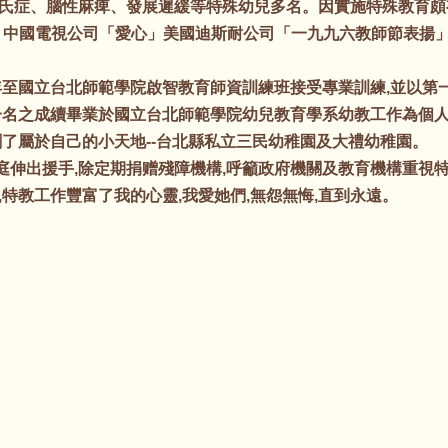
症、腦性麻痺、發展遲緩等特殊幼兒多名。因實施特殊教育頗
、中國電視公司「愛心」美國迪斯耐公司「一九九六教師節表揚
至國立台北師範學院啟智教育師資訓練班接受專業訓練,並以第
一名之成續畢業於國立台北師範學院幼兒教育學系幼教工作為個人
創了屬於自己的小天地--台北縣私立三民幼稚園及大禮幼稚園。
出援手,除定期捐赠殘障機構,呼籲政府機關及教育機構重視特
特教工作豐富了我的心靈,我愛她們,無怨無悔,直到永遠。