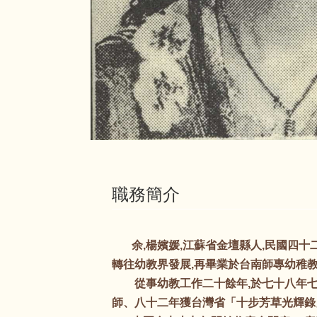
職務簡介
余,楊嬪媛,江蘇省金壇縣人,民國四十二
轉往幼教界發展,再畢業於台南師專幼稚
從事幼教工作二十餘年,於七十八年七
師、八十二年獲台灣省「十步芳草光輝錄