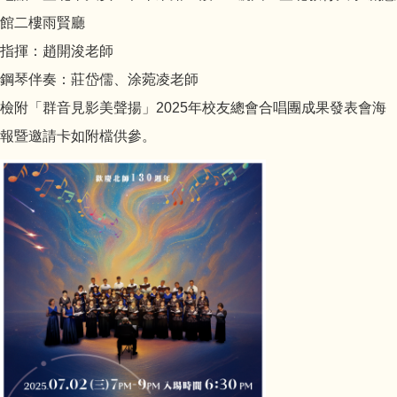
館二樓雨賢廳
指揮：趙開浚老師
鋼琴伴奏：莊岱儒、涂菀凌老師
檢附「群音見影美聲揚」2025年校友總會合唱團成果發表會海
報暨邀請卡如附檔供參。