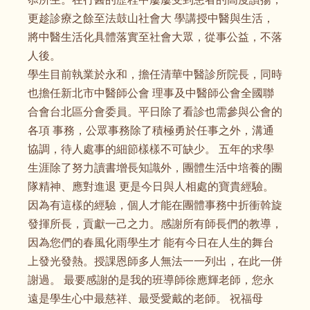
更趁診療之餘至法鼓山社會大 學講授中醫與生活，
將中醫生活化具體落實至社會大眾，從事公益，不落
人後。
學生目前執業於永和，擔任清華中醫診所院長，同時
也擔任新北市中醫師公會 理事及中醫師公會全國聯
合會台北區分會委員。平日除了看診也需參與公會的
各項 事務，公眾事務除了積極勇於任事之外，溝通
協調，待人處事的細節樣樣不可缺少。 五年的求學
生涯除了努力讀書增長知識外，團體生活中培養的團
隊精神、應對進退 更是今日與人相處的寶貴經驗。
因為有這樣的經驗，個人才能在團體事務中折衝斡旋
發揮所長，貢獻一己之力。感謝所有師長們的教導，
因為您們的春風化雨學生才 能有今日在人生的舞台
上發光發熱。授課恩師多人無法一一列出，在此一併
謝過。 最要感謝的是我的班導師徐應輝老師，您永
遠是學生心中最慈祥、最受愛戴的老師。 祝福母