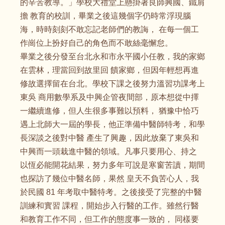
的辛苦教導。」學校大禮堂上懸掛著良師興國、鐵肩
擔 教育的校訓，畢業之後這幾個字仍時常浮現腦
海，時時刻刻不敢忘記老師們的教誨， 在每一個工
作崗位上扮好自己的角色而不敢絲毫懈怠。
畢業之後分發至台北永和市永平國小任教，我的家鄉
在雲林，理當回到故里回 饋家鄉，但因年輕想再進
修故選擇留在台北。學校下課之後努力溫習功課考上
東吳 商用數學系及中興企管夜間部，原本想從中擇
一繼續進修，但人生很多事難以預料， 猶豫中恰巧
遇上北師大一屆的學長，他正準備中醫師特考，和學
長深談之後對中醫 產生了興趣，因此放棄了東吳和
中興而一頭栽進中醫的領域。凡事只要用心、持之
以恆必能開花結果，努力多年可說是寒窗苦讀，期間
也探訪了幾位中醫名師，果然 皇天不負苦心人，我
於民國 81 年考取中醫特考。之後接受了完整的中醫
訓練和實習 課程，開始步入行醫的工作。雖然行醫
和教育工作不同，但工作的態度事一致的， 同樣要