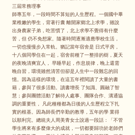
三屆常務理事
師專五年，一段時間不算短的人生歷程。一個國中畢
業稚嫩的學生，背著行囊 離開家鄉北上求學，雖說
出身農家子弟，吃苦慣了，北上求學不覺得有什麼
苦，但 仍不免想家。隨著時間逐漸適應學校生活，
一切也慢慢步入常軌。猶記當年宿舍是 日式平房，
十八個同學住在一起，宿舍前種了一整排的樹，夏天
的夜晚清爽宜人， 早睡早起，作息規律，晚上還需
晚自習，環境雖然清苦但卻是人生中一段難忘的回
憶。因為這樣的環境，在這五年裡閱讀了大量的書
籍，參與了很多活動。讀書增長 了知識、圓融了智
慧；參與團體活動了解待人處事、團隊合作、溝通協
調的重要性， 凡此種種都為日後的人生歷程立下扎
實的根基。因為師長們辛勤的教導，五年的學 業得
以順利完。總統夫人周美青女士說過一段話：「不管
學生將來有多麼偉大的成就，一切都要歸功於老師們