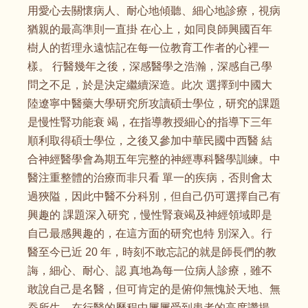
用愛心去關懷病人、耐心地傾聽、細心地診療，視病
猶親的最高準則一直掛 在心上，如同良師興國百年
樹人的哲理永遠惦記在每一位教育工作者的心裡一
樣。 行醫幾年之後，深感醫學之浩瀚，深感自己學
問之不足，於是決定繼續深造。此次 選擇到中國大
陸遼寧中醫藥大學研究所攻讀碩士學位，研究的課題
是慢性腎功能衰 竭，在指導教授細心的指導下三年
順利取得碩士學位，之後又參加中華民國中西醫 結
合神經醫學會為期五年完整的神經專科醫學訓練。中
醫注重整體的治療而非只看 單一的疾病，否則會太
過狹隘，因此中醫不分科別，但自己仍可選擇自己有
興趣的 課題深入研究，慢性腎衰竭及神經領域即是
自己最感興趣的，在這方面的研究也特 別深入。行
醫至今已近 20 年，時刻不敢忘記的就是師長們的教
誨，細心、耐心、認 真地為每一位病人診療，雖不
敢說自己是名醫，但可肯定的是俯仰無愧於天地、無
忝所生。在行醫的歷程中屢屢受到患者的高度讚揚，