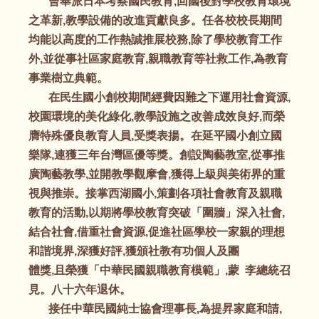
曾奉派日本考察國民教育,回國後對學校教育環境
之革新,教學設備的改進貢獻良多。任各校校長期間
均能以高度的工作熱誠推展校務,除了學校教育工作
外,並從事社區家庭教育,親職教育等社救工作,為教育
事業樹立典範。
在民生國小創校期間經費因難之下運用社會資源,
校園環境的美化綠化,教學設施之改善成效良好,而榮
膺特殊優良教育人員,受獎表揚。在延平國小創立國
樂隊,連獲三年台灣區優等獎。創設陶藝教室,從事推
廣陶藝教學,並開教學觀摩會,獲得上級與美術界的重
視與推崇。接掌西湖國小,策劃各項社會教育及親職
教育的活動,以期將學校教育突破「圍牆」深入社會,
結合社會,借重社會資源,促進社區學校一家親的理想
和諧境界,深獲好評,獲頒社教有功個人及團
體獎,且榮獲「中華民國親職教育模範」,蒙 李總統召
見。八十六年退休。
接任中華民國純士協會理事長,為提昇家庭和請,