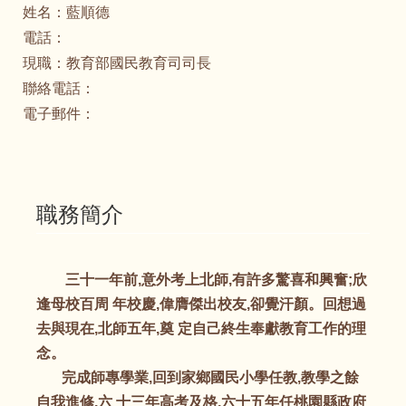
姓名：
藍順德
電話：
現職：
教育部國民教育司司長
聯絡電話：
電子郵件：
職務簡介
三十一年前,意外考上北師,有許多驚喜和興奮;欣
逢母校百周 年校慶,偉膺傑出校友,卻覺汗顏。回想過
去與現在,北師五年,奠 定自己終生奉獻教育工作的理
念。
完成師專學業,回到家鄉國民小學任教,教學之餘
自我進修,六 十三年高考及格,六十五年任桃園縣政府