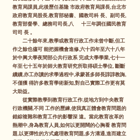
教育局課員,此後歷任基隆 市政府教育局課長,台北市
政府教育局股長,教育部秘書、國教司科 長、副司長,
教育部督學、總務司司長,八 十三年調任國民教育
司司 長 。
二十餘年來,教學或教育行政工作未曾中斷,但工
作之餘也儘可 能把握機會進修,六十四年至六十八年
於中興大學夜間部公共行政系 完成大學學業,七十一
年至七十五年於師大教育研究所取得碩士學位, 斷斷
續續,亦工亦讀的求學過程中,承蒙甚多師長諄諄教誨,
不僅獲 得許多教育學術新知,對自己實際工作更有莫
大助益。
從實際教學到教育行政工作,從地方到中央教育
行政機關,不同 工作的歷練,使我真正體會教育問題的
錯綜複雜和教育工作的影響深 遠。當此教育改革的
熱潮中,身為教育人員,如何以更開闊的心胸看 教育問
題,以更彈性的方式處理教育問題,多方溝通,進而建立