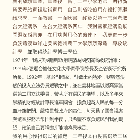
異的成績畢業。畢業後，當了三年小學老師，所得薪
資要寄給家裡貼補家用，自己則省吃儉用存錢打算繼
續求學。一面教書，一面唸書，終於以第一志願考取
台大經濟系，在台大經濟系四年，我對國家經濟發展
問題深感興趣，在用功與用心的趨使下，我更進一步
負笈遠渡重洋赴美國德州農工大學續續深造，專攻統
計學，
並取得統計學博士學位。
1974
年，我被美國聯邦政府聘請為國務
院
高級統計師
；
1
979
年便
返台擔任文化大學商學院院長及企管所
研
究所
所長
。
19
92
年，
基
於對國
家、對鄉土的熱愛，我毅然決
然的投入立法委員選戰之中，並在雲林地區以最高票當
選第二屆立法委員，帶
著
所有選民的期望，以及多年來
累
積
的財經統計專長進軍國會，擔負超爲人民的每一分
血汗錢把關
、
嚴格監督政府的責任，每天爲了國會議案
與選區服務
常常
忙到半夜，只希望不辜負選民對我的期
望，鞭策自己要竭盡所能地為民喉舌。
我的用心獲得選民的肯定，三年後又再度
當
選第三屆