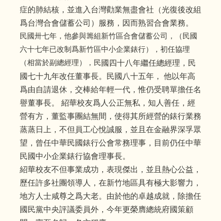
症的肺結核，並進入台灣勸業無盡會社（光復後改組
爲台灣合會儲蓄公司）服務，因而熟習合會業務。
民國卅七年，他參與籌組新竹區合會儲蓄公司，（民國
六十七年已改制爲新竹區中小企業錶行），初任協理
（相當於副總經理），民
國四十八年繼任總經理，民
國七十九年改任董事長。民國八十五年，
他以年高
爲由自請退休，交棒給年輕一代，惟仍受聘單擔任名
譽董事長。 紹華校友爲人公正無私，知人善任，經
營有方，董監事團結無間，
使得其所經營的錶行業務
蒸蒸日上，不但員工心悅誠服，並且在金融界深孚眾
望，曾任中華民國錶行公會常務理事，目前仍任中華
民國中小企業錶行協會理事長。
紹華校友不但事業成功，表現傑出，並且熱心公益，
歷任許多社團領導人，在新竹地區具有極大影響力，
地方人士咸尊之爲大老。由於
他的卓越成就，除擔任
國民黨中央評議委員外，今年更榮膺總統府
國策顧